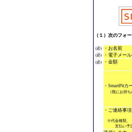
（１）次のフォー
・お名前
(必)
・電子メール
(必)
・金額
(必)
・SmartPit
（既にお持ち
・ご連絡事項
※代金種類、
支払い予定