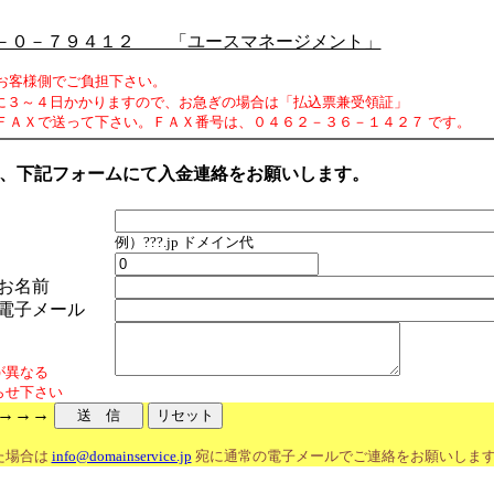
－０－７９４１２ 「ユースマネージメント」
客様側でご負担下さい。
３～４日かかりますので、お急ぎの場合は「払込票兼受領証」
で送って下さい。ＦＡＸ番号は、０４６２－３６－１４２７ です。
、下記フォームにて入金連絡をお願いします。
例）???.jp ドメイン代
お名前
電子メール
が異なる
せ下さい
→→→
た場合は
info@domainservice.jp
宛に通常の電子メールでご連絡をお願いしま