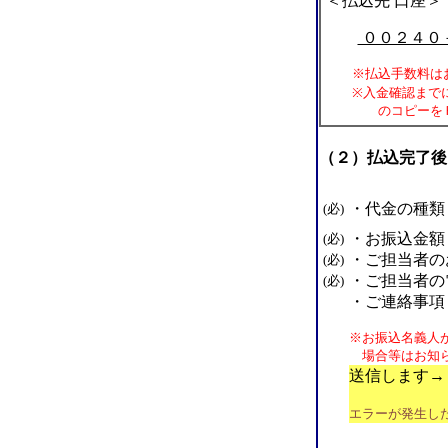
＜払込先 口座＞
００２４０
※払込手数料はお
※入金確認までに
のコピーをＦＡＸ
（２）払込完了後
・代金の種類
(必)
・お振込金額
(必)
・ご担当者の
(必)
・ご担当者の
(必)
・ご連絡事項
※お振込名義人
場合等はお知ら
送信します→
エラーが発生し