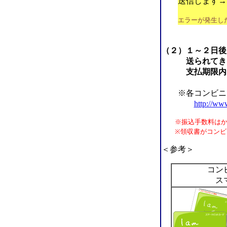
送信します
エラーが発生し
（２）１～２日後
送られてきますの
支払期限内に、
※各コンビニで
http://ww
※振込手数料はかか
※領収書がコンビニ
＜参考＞
コン
ス