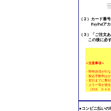
（２）カード番号
PayPalアカ
（３）「ご注文あ
この後に必ず
＜注意事項＞
・即時決済が行な
・振込手数料はか
・翌日までに弊社
・
エラー等が発生
（FAX ０４６
●コンビニ払いの