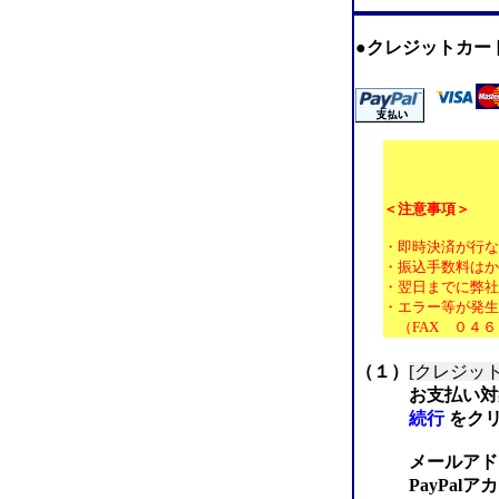
●クレジットカー
＜注意事項＞
・即時決済が行な
・振込手数料はか
・翌日までに弊社
・
エラー等が発生
（FAX ０４６
（１）
[クレジッ
お支払い対象
続行
をクリ
メールアドレ
PayPalアカ